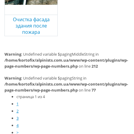
Очистка фасада
здания после
пожара
Warning
: Undefined variable $pagingMiddleString in
/home/kortofix/alpinists.com.ua/www/wp-content/plugins/wp-
page-numbers/wp-page-numbers.php
on line
212
Warning
: Undefined variable $pagingString in
/home/kortofix/alpinists.com.ua/www/wp-content/plugins/wp-
page-numbers/wp-page-numbers.php
on line
77
страница 1 из 4
1
2
3
4
>