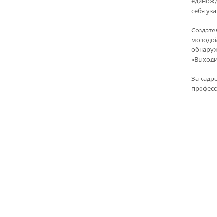
единожд
себя уза
Создате
молодой
обнаруж
«Выходи
За кадр
професс