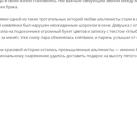
ы в своей жизни становились тем важным связующим звеном между м
ми брака.
лями одной из таких трогательных историй любви альпинисты стали в 
 киевлянки был нарушен неожиданным шорохом в окне. Девушка с опа
ила на подоконнике огромный букет цветов и записку с текстом «Улыб
 за меня!». Уже cнизу пара обменялась клятвами, и парень услышал от
ом красивой истории остались промышленные альпинисты — именно б
иональному снаряжению удалось доставить подарок на высоту пятого 