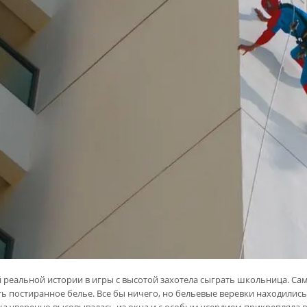
й реальной истории в игры с высотой захотела сыграть школьница. 
ть постиранное белье. Все бы ничего, но бельевые веревки находились
а уверенно высовывалась из окна и с особым усердием прикрепляла в