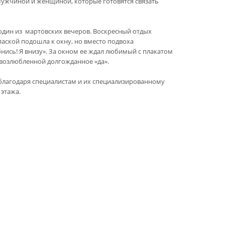
ужчиной и женщиной, которые готовятся связать
один из мартовских вечеров. Воскресный отдых
ской подошла к окну, но вместо подвоха
нись! Я внизу». За окном ее ждал любимый с плакатом
 возлюбленной долгожданное «да».
лагодаря специалистам и их специализированному
этажа.