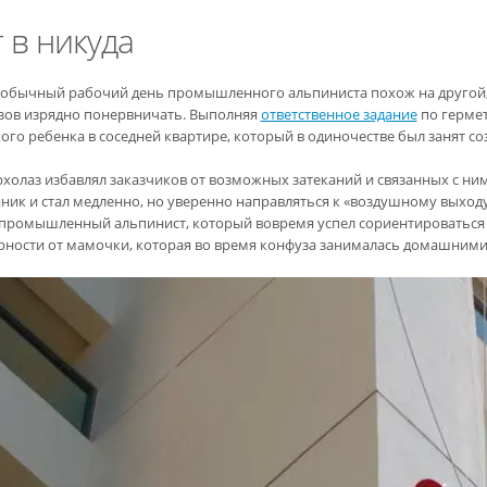
 в никуда
обычный рабочий день промышленного альпиниста похож на другой, н
зов изрядно понервничать. Выполняя
ответственное задание
по гермет
ого ребенка в соседней квартире, который в одиночестве был занят со
рхолаз избавлял заказчиков от возможных затеканий и связанных с н
ник и стал медленно, но уверенно направляться к «воздушному выход
 промышленный альпинист, который вовремя успел сориентироваться и
рности от мамочки, которая во время конфуза занималась домашними 