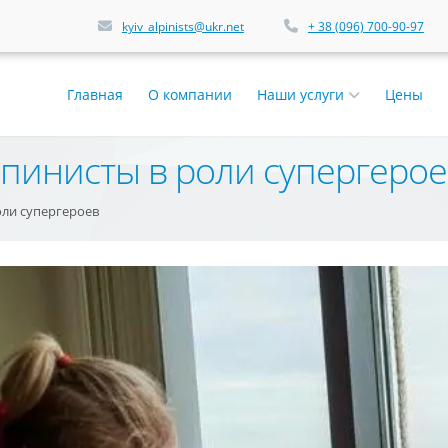
kyiv_alpinists@ukr.net
+ 38 (096) 700-90-97
Главная
О компании
Наши услуги
Цены
инисты в роли супергерое
ли супергероев