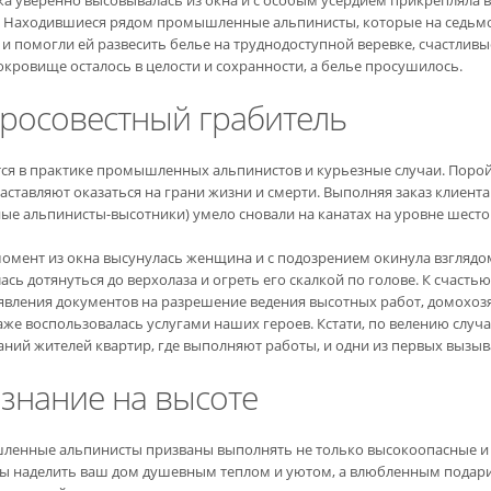
. Находившиеся рядом промышленные альпинисты, которые на седьм
 и помогли ей развесить белье на труднодоступной веревке, счастлив
сокровище осталось в целости и сохранности, а белье просушилось.
росовестный грабитель
ся в практике промышленных альпинистов и курьезные случаи. Порой
заставляют оказаться на грани жизни и смерти. Выполняя заказ клиен
ные альпинисты-высотники) умело сновали на канатах на уровне шесто
момент из окна высунулась женщина и с подозрением окинула взглядо
сь дотянуться до верхолаза и огреть его скалкой по голове. К счастью
явления документов на разрешение ведения высотных работ, домохозяй
аже воспользовалась услугами наших героев. Кстати, по велению случ
аний жителей квартир, где выполняют работы, и одни из первых выз
знание на высоте
енные альпинисты призваны выполнять не только высокоопасные и с
ы наделить ваш дом душевным теплом и уютом, а влюбленным подари