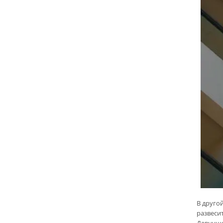
В друго
развеси
Девчушк