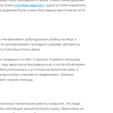
ом этаже
утепляли квартиру
, чудом успели подхватить
ые родители были очень благодарны высотникам за то,
 они вызывают добродушную улыбку на лице, а
та по кронированию громадного дерева, арбористы
го этажа высотного дома.
м «незваных гостей». С криком «Грабеж!» женщина
, наш верхолаз успел увернуться, а после объяснения
ка успокоилась и угостила альпинистов чаем, а
ая высотники становятся свидетелями тяжелых
ывают скорую помощь.
ложные технические работы на высоте. Эти люди
ть настоящую романтическую сказку. Верхолазы не