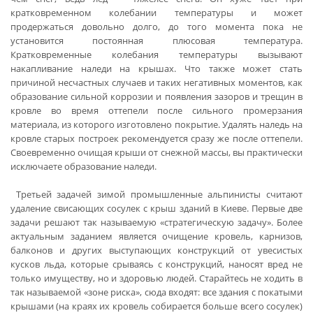
кратковременном колебании температуры и может
продержаться довольно долго, до того момента пока не
установится постоянная плюсовая температура.
Кратковременные колебания температуры вызывают
накапливание наледи на крышах. Что также может стать
причиной несчастных случаев и таких негативных моментов, как
образование сильной коррозии и появления зазоров и трещин в
кровле во время оттепели после сильного промерзания
материала, из которого изготовлено покрытие. Удалять наледь на
кровле старых построек рекомендуется сразу же после оттепели.
Своевременно очищая крыши от снежной массы, вы практически
исключаете образование наледи.
Третьей задачей зимой промышленные альпинисты считают
удаление свисающих сосулек с крыш зданий в Киеве. Первые две
задачи решают так называемую «стратегическую задачу». Более
актуальным заданием является очищение кровель, карнизов,
балконов и других выступающих конструкций от увесистых
кусков льда, которые срываясь с конструкций, наносят вред не
только имуществу, но и здоровью людей. Старайтесь не ходить в
так называемой «зоне риска», сюда входят: все здания с покатыми
крышами (на краях их кровель собирается больше всего сосулек)