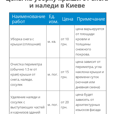
и наледи в Киеве
Наименование
Ед.
Цена
Примечание
работ
изм.
цена варьируется
от площади
Уборка снега с
от 10
кровли и
м. кв.
крыши (сплошная)
грн.
толщины
снежного
покрова.
цена зависит от
Очистка периметра
периметра, угла
(обычно 1.5 м от
от 15
наклона крыши и
края) крыши от
м. пог.
грн.
времени суток
снега, наледи,
(ночная или
сосулек
дневная смена)
цена будет
Удаление наледи и
зависеть от
сосулек с
от 20
м. пог.
архитектурных
выступающих частей
грн.
изысков фасада
и карнизов зданий