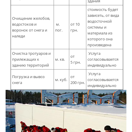
здания
стоимость будет
зависеть, от вида
Очищение желобов,
водосточной
водостоков и
м.
от 10
системы и
воронок от снега и
пог.
грн.
материала из
наледи
которого она
произведена
Очистка тротуаров и
Услуга
от
прилежащих к
м. кв.
согласовывается
5 грн.
зданию территорий
индивидуально
Услуга
Погрузка и вывоз
от
м. куб.
согласовывается
снега
200 грн.
индивидуально