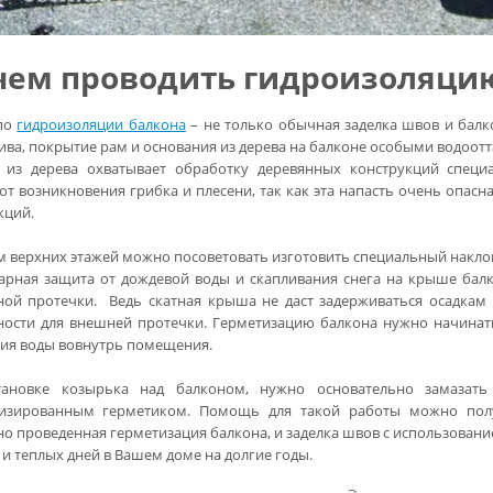
чем проводить гидроизоляци
 по
гидроизоляции балкона
– не только обычная заделка швов и балк
ива, покрытие рам и основания из дерева на балконе особыми водоо
 из дерева охватывает обработку деревянных конструкций специ
от возникновения грибка и плесени, так как эта напасть очень опасн
кций.
 верхних этажей можно посоветовать изготовить специальный наклон
арная защита от дождевой воды и скапливания снега на крыше балко
ой протечки. Ведь скатная крыша не даст задерживаться осадкам 
ости для внешней протечки. Герметизацию балкона нужно начинать
ия воды вовнутрь помещения.
тановке козырька над балконом, нужно основательно замазат
лизированным герметиком. Помощь для такой работы можно пол
но проведенная герметизация балкона, и заделка швов с использован
и теплых дней в Вашем доме на долгие годы.