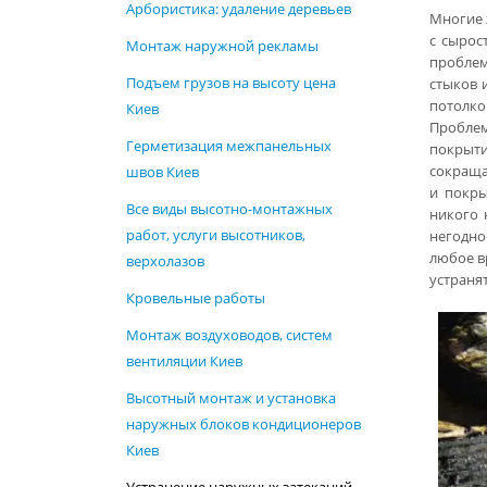
Арбористика: удаление деревьев
Многие 
с сырос
Монтаж наружной рекламы
проблем
Подъем грузов на высоту цена
стыков 
потолко
Киев
Проблем
Герметизация межпанельных
покрыти
сокраща
швов Киев
и покры
Все виды высотно-монтажных
никого 
работ, услуги высотников,
негодно
любое в
верхолазов
устраня
Кровельные работы
Монтаж воздуховодов, систем
вентиляции Киев
Высотный монтаж и установка
наружных блоков кондиционеров
Киев