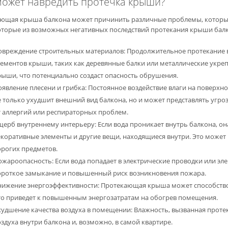
может навредить протечка крыши?
ющая крыша балкона может причинить различные проблемы, которые 
оторые из возможных негативных последствий протекания крыши балк
овреждение строительных материалов: Продолжительное протекание 
лементов крыши, таких как деревянные балки или металлические укреп
рыши, что потенциально создаст опасность обрушения.
явление плесени и грибка: Постоянное воздействие влаги на поверхно
е только ухудшит внешний вид балкона, но и может представлять угроз
т аллергий или респираторных проблем.
щерб внутреннему интерьеру: Если вода проникает внутрь балкона, о
екоративные элементы и другие вещи, находящиеся внутри. Это может
орогих предметов.
ожароопасность: Если вода попадает в электрические проводки или эл
ороткое замыкание и повышенный риск возникновения пожара.
нижение энергоэффективности: Протекающая крыша может способствов
то приведет к повышенным энергозатратам на обогрев помещения.
худшение качества воздуха в помещении: Влажность, вызванная проте
здуха внутри балкона и, возможно, в самой квартире.