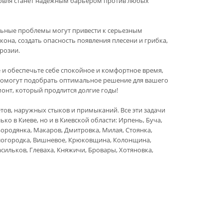
ровля станет надежным барьером против любых
льные проблемы могут привести к серьезным
она, создать опасность появления плесени и грибка,
розии.
и обеспечьте себе спокойное и комфортное время,
помогут подобрать оптимальное решение для вашего
онт, который продлится долгие годы!
етов, наружных стыков и примыканий. Все эти задачи
о в Киеве, но и в Киевской области: Ирпень, Буча,
ородянка, Макаров, Дмитровка, Милая, Стоянка,
Белогородка, Вишневое, Крюковщина, Колонщина,
сильков, Глеваха, Княжичи, Бровары, Хотяновка,