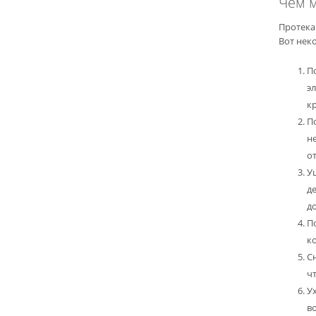
Чем 
Протека
Вот нек
П
э
к
По
н
о
У
д
д
П
к
С
ч
У
во