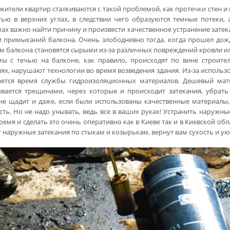
жители квартир сталкиваются с такой проблемой, как протечки стен и
тью в верхних углах, в следствии чего образуются темные потеки, 
ах важно найти причину и произвести качественное устранение затек
и примыканий балкона. Очень злободневно тогда, когда прошел дождь
м балкона становятся сырыми из-за различных повреждений кровли и
ы с течью на балконе, как правило, происходят по вине строите
ях, нарушают технологии во время возведения здания. Из-за использ
ется время службы гидроизоляционных материалов. Дешевый матери
вается трещинами, через которые и происходит затекания, убрат
не щадит и даже, если были использованы качественные материалы, 
сть. Но не надо унывать, ведь все в ваших руках! Устранить наружн
ремя и сделать это очень оперативно как в Киеве так и в Киевской о
т наружные затекания по стыкам и козырькам, вернут вам сухость и ую