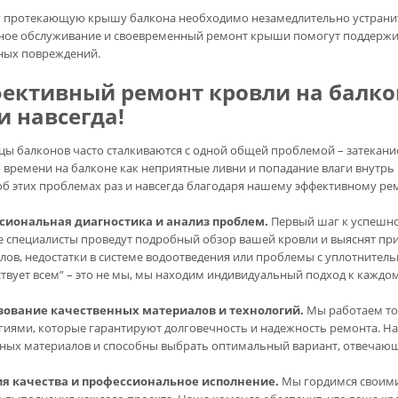
 протекающую крышу балкона необходимо незамедлительно устранить
ное обслуживание и своевременный ремонт крыши помогут поддержив
ых повреждений.
ективный ремонт кровли на балкон
и навсегда!
цы балконов часто сталкиваются с одной общей проблемой – затекани
 времени на балконе как неприятные ливни и попадание влаги внутр
об этих проблемах раз и навсегда благодаря нашему эффективному рем
сиональная диагностика и анализ проблем.
Первый шаг к успешно
 специалисты проведут подробный обзор вашей кровли и выяснят при
лов, недостатки в системе водоотведения или проблемы с уплотнител
ствует всем” – это не мы, мы находим индивидуальный подход к каждо
зование качественных материалов и технологий.
Мы работаем то
гиями, которые гарантируют долговечность и надежность ремонта. Н
ных материалов и способны выбрать оптимальный вариант, отвечаю
ия качества и профессиональное исполнение.
Мы гордимся своими