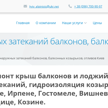
kyiv_alpinists@ukr.net
+ 38 (096) 700-90-97
Главная
О компании
Наши услуги
Цены
х затеканий балконов, бал
наружных затеканий балконов, балконных козырьков, отливов Киев
онт крыш балконов и лоджий 
еканий, гидроизоляция козырь
е, Ирпене, Гостомеле, Вишнев
ице, Козине.