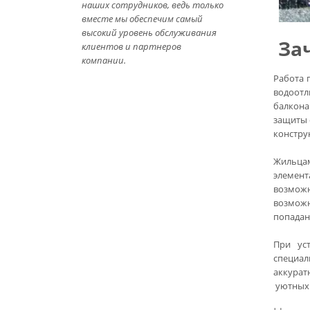
наших сотрудников, ведь только
вместе мы обеспечим самый
высокий уровень обслуживания
За
клиентов и партнеров
компании.
Работа
водоотл
балкона
защиты 
констру
Жильцам
элемент
возможн
возможн
попадан
При ус
специа
аккурат
уютных 