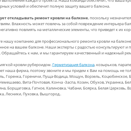
о выполнения каждого проекта. Наша команда обеспечит, что ваша к
рных условий и обеспечит полную защиту вашего балкона.
ует откладывать ремонт кровли на балконе
, поскольку незначите
твиям. Влажность может повлечь за собой повреждение интерьера балк
негативно повлиять на металлические элементы, что приведет к их кор
е нашу компанию для профессионального ремонта кровли на балконе 
нное на вашем балконе. Наши эксперты с радостью консультируют и 
. Обращайтесь к нам, и мы гарантируем качественный и надежный рем
мягкой кровли рубероидом.
Герметизация балкона
, козырьков, парап
ет наша фирма, поэтому звоните и мы придем к Вам на помощь не тольк
ль, Горенка, Гореничи, Пуща-Водица, Мощун, Ворзель, Коцюбинское, Б
 Немешаево, Вита-Почтовая, Конча -Заспа, Козин, Обухов, Украинка, 
а, Борщаговка, Гатное, Калиновка, Чабани, Боярка, Белая Церковь, Ва
ка, Лесники, Пуховка, Вышгород..