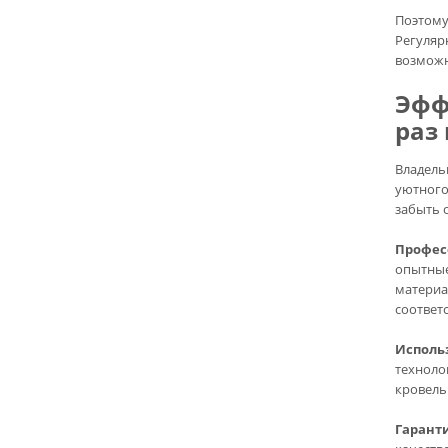
Поэтому
Регуляр
возможн
Эфф
раз 
Владель
уютного
забыть 
Профес
опытные
материа
соответ
Исполь
техноло
кровель
Гарант