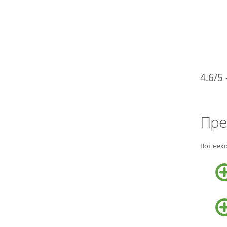
4.6/5 
Пре
Вот нек