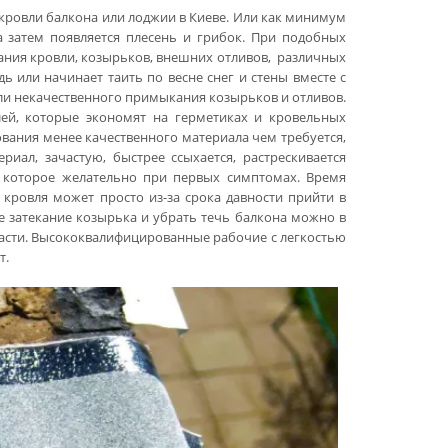
 кровли балкона или лоджии в Киеве. Или как минимум
а затем появляется плесень и грибок. При подобных
ания кровли, козырьков, внешних отливов, различных
 или начинает таить по весне снег и стены вместе с
ли некачественного примыкания козырьков и отливов.
лей, которые экономят на герметиках и кровельных
ования менее качественного материала чем требуется,
ал, зачастую, быстрее ссыхается, растрескивается
ь которое желательно при первых симптомах. Время
кровля может просто из-за срока давности прийти в
ые затекание козырька и убрать течь балкона можно в
бласти. Высококвалифицированные рабочие с легкостью
т.