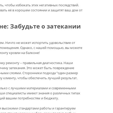
, чтобы избежать этих негативных последствий.
ать её в хорошем состоянии и защитят ваш дом от
е: Забудьте о затекании
ем. Ничто не может испортить удовольствие от
ь помещения. Однако, с нашей помощью, вы можете
онту кровли на балконе!
му ремонту – правильная диагностика. Наши
чину затекания. Это может быть повреждение
ьными слоями. Сторонники подхода “один размер
му клиенту, чтобы обеспечить лучший результат.
лько с лучшими материалами и современными
аши специалисты имеют знания о различных типах
щий вашим потребностям и бюджету.
 высокими стандартами работы и гарантируем