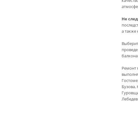
качеств
атмосфе
Не след
последс
а также 
Выберит
проведе
балкона
Ремонт 
выполня
Гостоме
Бузова,
Гуровщин
Лебедев