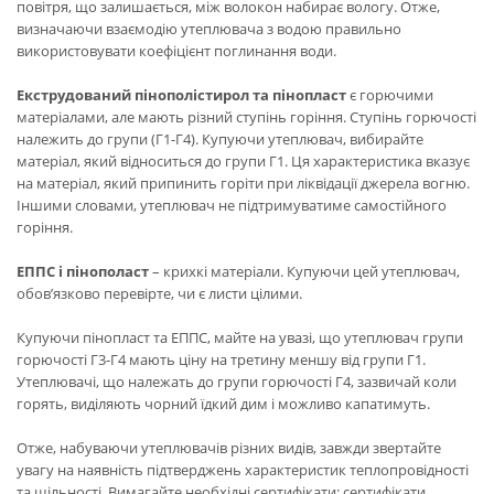
повітря, що залишається, між волокон набирає вологу. Отже,
визначаючи взаємодію утеплювача з водою правильно
використовувати коефіцієнт поглинання води.
Екструдований пінополістирол та пінопласт
є горючими
матеріалами, але мають різний ступінь горіння. Ступінь горючості
належить до групи (Г1-Г4). Купуючи утеплювач, вибирайте
матеріал, який відноситься до групи Г1. Ця характеристика вказує
на матеріал, який припинить горіти при ліквідації джерела вогню.
Іншими словами, утеплювач не підтримуватиме самостійного
горіння.
ЕППС і пінополаст
– крихкі матеріали. Купуючи цей утеплювач,
обов’язково перевірте, чи є листи цілими.
Купуючи пінопласт та ЕППС, майте на увазі, що утеплювач групи
горючості Г3-Г4 мають ціну на третину меншу від групи Г1.
Утеплювачі, що належать до групи горючості Г4, зазвичай коли
горять, виділяють чорний їдкий дим і можливо капатимуть.
Отже, набуваючи утеплювачів різних видів, завжди звертайте
увагу на наявність підтверджень характеристик теплопровідності
та щільності. Вимагайте необхідні сертифікати: сертифікати