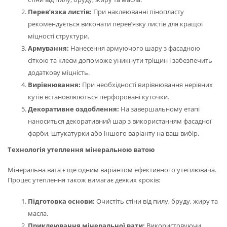
Перев’язка листів:
При наклеюванні пінопласту
рекомендується виконати перев’язку листів для кращої
міцності структури.
Армування:
Нанесення армуючого шару з фасадною
сіткою та клеєм допоможе уникнути тріщин і забезпечить
додаткову міцність.
Вирівнювання:
При необхідності вирівнювання нерівних
кутів встановлюються перфоровані куточки.
Декоративне оздоблення:
На завершальному етапі
наноситься декоративний шар з використанням фасадної
фарби, штукатурки або іншого варіанту на ваш вибір.
Технологія утеплення мінеральною ватою
Мінеральна вата є ще одним варіантом ефективного утеплювача.
Процес утеплення також вимагає деяких кроків:
Підготовка основи:
Очистіть стіни від пилу, бруду, жиру та
масла.
Приклеювання мінеральної вати:
Використовуючи