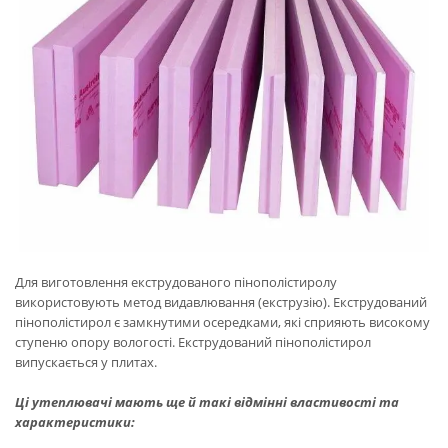
Для виготовлення екструдованого пінополістиролу
використовують метод видавлювання (екструзію). Екструдований
пінополістирол є замкнутими осередками, які сприяють високому
ступеню опору вологості. Екструдований пінополістирол
випускається у плитах.
Ці утеплювачі мають ще й такі відмінні властивості та
характеристики: