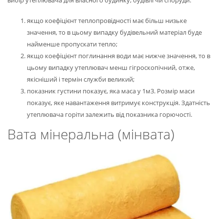
вибір утеплювача для власного будинку, будівлі чи споруди:
якщо коефіцієнт теплопровідності має більш низьке
значення, то в цьому випадку будівельний матеріал буде
найменше пропускати тепло;
якщо коефіцієнт поглинання води має нижче значення, то в
цьому випадку утеплювач менш гігроскопічний, отже,
якісніший і термін служби великий;
показник густини показує, яка маса у 1м3. Розмір маси
показує, яке навантаження витримує конструкція. Здатність
утеплювача горіти залежить від показника горючості.
Вата мінеральна (мінвата)