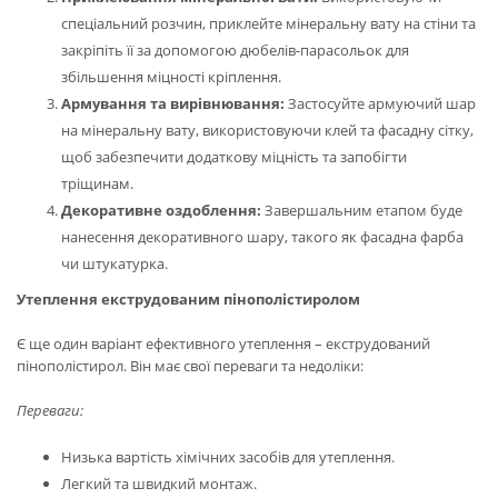
спеціальний розчин, приклейте мінеральну вату на стіни та
закріпіть її за допомогою дюбелів-парасольок для
збільшення міцності кріплення.
Армування та вирівнювання:
Застосуйте армуючий шар
на мінеральну вату, використовуючи клей та фасадну сітку,
щоб забезпечити додаткову міцність та запобігти
тріщинам.
Декоративне оздоблення:
Завершальним етапом буде
нанесення декоративного шару, такого як фасадна фарба
чи штукатурка.
Утеплення екструдованим пінополістиролом
Є ще один варіант ефективного утеплення – екструдований
пінополістирол. Він має свої переваги та недоліки:
Переваги:
Низька вартість хімічних засобів для утеплення.
Легкий та швидкий монтаж.