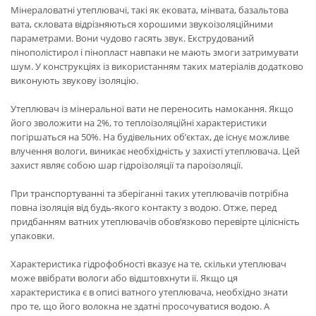
Мінераловатні утеплювачі, такі як ековата, мінвата, базальтова
вата, скловата відрізняються хорошими звукоізоляційними
параметрами. Вони чудово гасять звук. Екструдований
пінополістирол і пінопласт навпаки не мають змоги затримувати
шум. У конструкціях із використанням таких матеріалів додатково
виконують звукову ізоляцію.
Утеплювач із мінеральної вати не переносить намокання. Якщо
його зволожити на 2%, то теплоізоляційні характеристики
погіршаться на 50%. На будівельних об’єктах, де існує можливе
влучення вологи, виникає необхідність у захисті утеплювача. Цей
захист являє собою шар гідроізоляції та пароізоляції.
При транспортуванні та зберіганні таких утеплювачів потрібна
повна ізоляція від будь-якого контакту з водою. Отже, перед
придбанням ватних утеплювачів обов’язково перевірте цілісність
упаковки.
Характеристика гідрофобності вказує на те, скільки утеплювач
може ввібрати вологи або відштовхнути її. Якщо ця
характеристика є в описі ватного утеплювача, необхідно знати
про те, що його волокна не здатні просочуватися водою. А