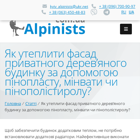
kyiv_alpinists@ukr.net
+ 38 (096) 700-90-97
RU
UA
+ 38 (063) 450-48-83
Як утеплити фасад
приватного дерев’яного
будинку за допомогою
пінопласту, мінвати чи
пінополістиролу?
Головна
⁄
Статті
⁄
Як утеплити фасад приватного дерев’яного
будинку за допомогою пінопласту, мінвати чи пінополістиролу?
Щоб забезпечити будинок додатковим теплом, не потрібно
встановлювати додаткові радіатори. Найефективніше виконати