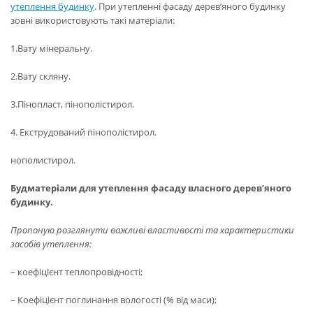
утеплення будинку
. При утепленні фасаду дерев’яного будинку
зовні використовують такі матеріали:
1.Вату мінеральну.
2.Вату скляну.
3.Пінопласт, пінополістирол.
4. Екструдований пінополістирол.
нополистирол.
Будматеріали для утеплення фасаду власного дерев’яного
будинку.
Пропоную розглянути важливі властивості та характеристики
засобів утеплення:
– коефіцієнт теплопровідності;
– Коефіцієнт поглинання вологості (% від маси);