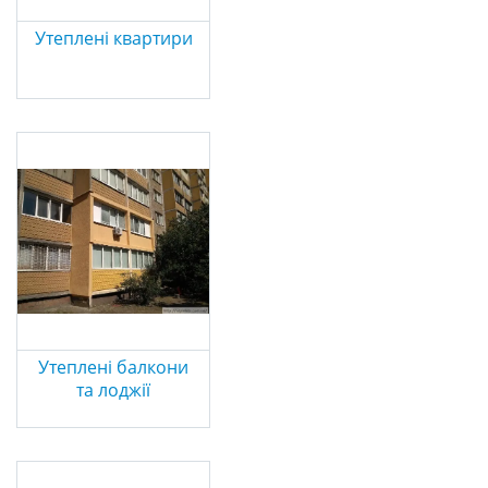
Утеплені квартири
Утеплені балкони
та лоджії