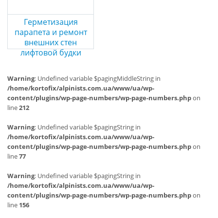
Герметизация
парапета и ремонт
внешних стен
лифтовой будки
Warning
: Undefined variable $pagingMiddleString in
/home/kortofix/alpinists.com.ua/www/ua/wp-
content/plugins/wp-page-numbers/wp-page-numbers.php
on
line
212
Warning
: Undefined variable $pagingString in
/home/kortofix/alpinists.com.ua/www/ua/wp-
content/plugins/wp-page-numbers/wp-page-numbers.php
on
line
77
Warning
: Undefined variable $pagingString in
/home/kortofix/alpinists.com.ua/www/ua/wp-
content/plugins/wp-page-numbers/wp-page-numbers.php
on
line
156