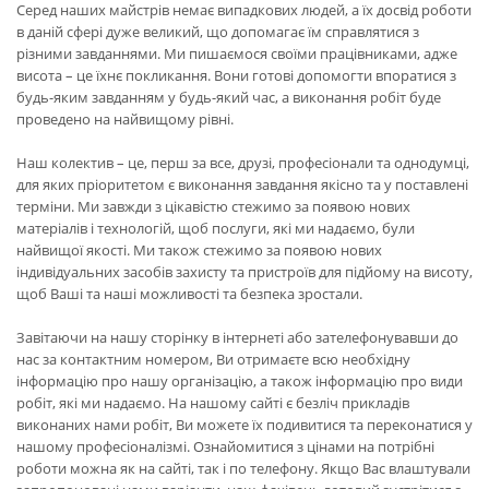
Серед наших майстрів немає випадкових людей, а їх досвід роботи
в даній сфері дуже великий, що допомагає їм справлятися з
різними завданнями. Ми пишаємося своїми працівниками, адже
висота – це їхнє покликання. Вони готові допомогти впоратися з
будь-яким завданням у будь-який час, а виконання робіт буде
проведено на найвищому рівні.
Наш колектив – це, перш за все, друзі, професіонали та однодумці,
для яких пріоритетом є виконання завдання якісно та у поставлені
терміни. Ми завжди з цікавістю стежимо за появою нових
матеріалів і технологій, щоб послуги, які ми надаємо, були
найвищої якості. Ми також стежимо за появою нових
індивідуальних засобів захисту та пристроїв для підйому на висоту,
щоб Ваші та наші можливості та безпека зростали.
Завітаючи на нашу сторінку в інтернеті або зателефонувавши до
нас за контактним номером, Ви отримаєте всю необхідну
інформацію про нашу організацію, а також інформацію про види
робіт, які ми надаємо. На нашому сайті є безліч прикладів
виконаних нами робіт, Ви можете їх подивитися та переконатися у
нашому професіоналізмі. Ознайомитися з цінами на потрібні
роботи можна як на сайті, так і по телефону. Якщо Вас влаштували