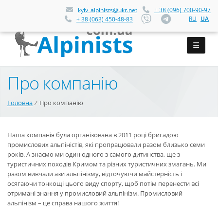
kyiv_alpinists@ukr.net
+ 38 (096) 700-90-97
RU
UA
+ 38 (063) 450-48-83
Про компанію
Головна
⁄
Про компанію
Наша компанія була організована в 2011 році бригадою
промислових альпіністів, які пропрацювали разом близько семи
років. А знаємо ми один одного з самого дитинства, ще з
туристичних походів Кримом та різних туристичних змагань. Ми
разом вивчали ази альпінізму, відточуючи майстерність і
осягаючи тонкощі цього виду спорту, щоб потім перенести всі
отримані знання у промисловий альпінізм. Промисловий
альпінізм – це справа нашого життя!