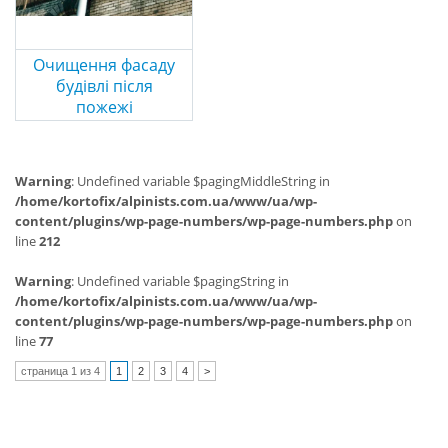
Очищення фасаду
будівлі після
пожежі
Warning
: Undefined variable $pagingMiddleString in
/home/kortofix/alpinists.com.ua/www/ua/wp-
content/plugins/wp-page-numbers/wp-page-numbers.php
on
line
212
Warning
: Undefined variable $pagingString in
/home/kortofix/alpinists.com.ua/www/ua/wp-
content/plugins/wp-page-numbers/wp-page-numbers.php
on
line
77
страница 1 из 4
1
2
3
4
>