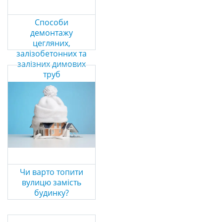
Способи
демонтажу
цегляних,
залізобетонних та
залізних димових
труб
Чи варто топити
вулицю замість
будинку?