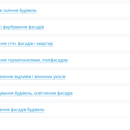
 скління будівель
 і фарбування фасадів
ня стін, фасадів і квартир
ння термопанелями, поліфасадом
лення відливів і віконних укосів
ування будівель, освітлення фасадів
ення фасадів будівель