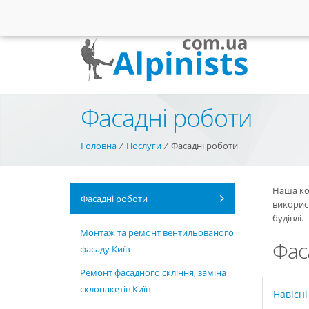
Фасадні роботи
Головна
⁄
Послуги
⁄
Фасадні роботи
Наша ком
Фасадні роботи
використ
будівлі.
Монтаж та ремонт вентильованого
Фас
фасаду Київ
Ремонт фасадного скління, заміна
склопакетів Київ
Навісні