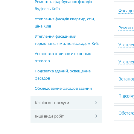
Ремонт та фарбування фасадів
будівель Київ
Фасадне
Утеплення фасадів квартир, стін,
ціна Київ
Ремонт
Утеплення фасадними
термопанелями, поліфасадом Київ
Утеплен
Установка отливов и оконных
откосов
Утепле
Подсветка зданий, освещение
фасадов
Встанов
Обследование фасадов зданий
Підсвіч
Клінінгові послуги
Обстеж
Інші види робіт