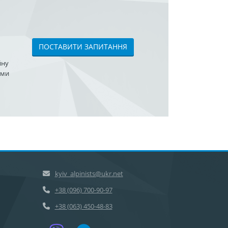
ПОСТАВИТИ ЗАПИТАННЯ
йну
ами
kyiv_alpinists@ukr.net
+38 (096) 700-90-97
+38 (063) 450-48-83