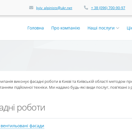
kyiv_alpinists@ukr.net
+ 38 (096) 700-90-97
Головна
Про компанію
Наші послуги
Ці
панія виконує фасадні роботи в Києві та Київській області методом про
анням підйомної техніки. Ми надамо будь-які види послуг, пов'язані 
адні роботи
 вентильовані фасади