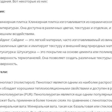
здания. Вот некоторые из них:
ия:
линкерная плитка: Клинкерная плитка изготавливается из керамическо
мпературах. Она доступна в различных цветах, текстурах и отделках, 
нешним воздействиям.
айдинг: Сайдинг — это легкий материал, часто изготавливаемый из вин
 различных цветах и имитирует текстуру и внешний вид природных мате
тукатурка: Штукатурка — это покрытие на основе цемента или полим
оверхность термопанелей. Она позволяет создать различные текстуры 
оверхность.
ели:
енопласт (полистирол): Пенопласт является одним из наиболее распро
н обладает хорошими теплоизоляционными свойствами и доступен в р
енополиуретан (PUR): Пенополиуретан является еще одним популярны
ожет быть применен в более тонких слоях по сравнению с пенопластом
неральная вата: Минеральная вата, такая как базальтовая или стекло