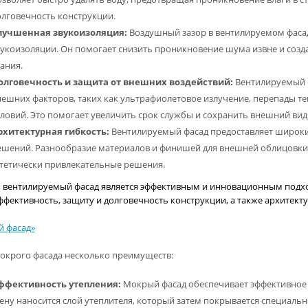
олговечность конструкции.
лучшенная звукоизоляция:
Воздушный зазор в вентилируемом фаса
вукоизоляции. Он помогает снизить проникновение шума извне и созд
ания.
олговечность и защита от внешних воздействий:
Вентилируемый ф
нешних факторов, таких как ультрафиолетовое излучение, перепады т
словий. Это помогает увеличить срок службы и сохранить внешний вид
рхитектурная гибкость:
Вентилируемый фасад предоставляет широки
ешений. Разнообразие материалов и финишей для внешней облицовки 
стетически привлекательные решения.
, вентилируемый фасад является эффективным и инновационным подхо
ффективность, защиту и долговечность конструкции, а также архитект
 фасад»
окрого фасада несколько преимуществ:
ффективность утепления:
Мокрый фасад обеспечивает эффективное у
тену наносится слой утеплителя, который затем покрывается специальн