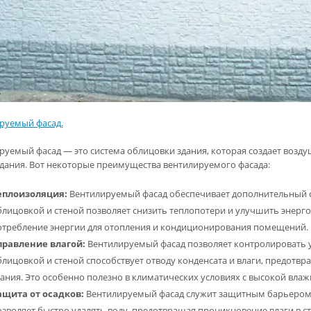
руемый фасад.
руемый фасад — это система облицовки здания, которая создает воз
здания. Вот некоторые преимущества вентилируемого фасада:
еплоизоляция:
Вентилируемый фасад обеспечивает дополнительный с
блицовкой и стеной позволяет снизить теплопотери и улучшить энерго
отребление энергии для отопления и кондиционирования помещений.
правление влагой:
Вентилируемый фасад позволяет контролировать у
блицовкой и стеной способствует отводу конденсата и влаги, предотв
дания. Это особенно полезно в климатических условиях с высокой вла
ащита от осадков:
Вентилируемый фасад служит защитным барьером от
зволяет быстро удалять воду, предотвращая проникновение влаги в ст