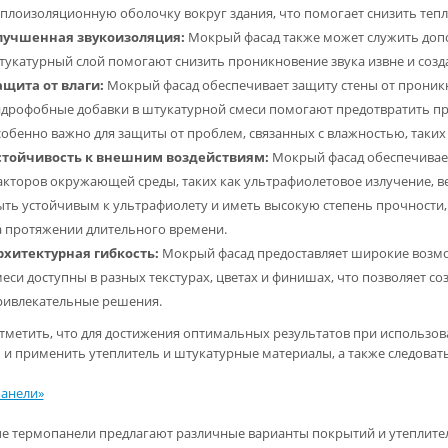
еплоизоляционную оболочку вокруг здания, что помогает снизить теп
лучшенная звукоизоляция:
Мокрый фасад также может служить допо
тукатурный слой помогают снизить проникновение звука извне и созда
ащита от влаги:
Мокрый фасад обеспечивает защиту стены от проник
идрофобные добавки в штукатурной смеси помогают предотвратить про
собенно важно для защиты от проблем, связанных с влажностью, таких
стойчивость к внешним воздействиям:
Мокрый фасад обеспечивает
акторов окружающей среды, таких как ультрафиолетовое излучение, ве
ыть устойчивым к ультрафиолету и иметь высокую степень прочности,
а протяжении длительного времени.
рхитектурная гибкость:
Мокрый фасад предоставляет широкие возмо
еси доступны в разных текстурах, цветах и финишах, что позволяет со
ривлекательные решения.
тметить, что для достижения оптимальных результатов при использо
 и применить утеплитель и штукатурные материалы, а также следова
анели»
е термопанели предлагают различные варианты покрытий и утеплител