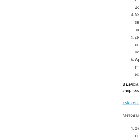
д
У
з
зд
Д
в
у
А
р
э
В целом
энергоэ
«Мокрый
Метод м
Э
с