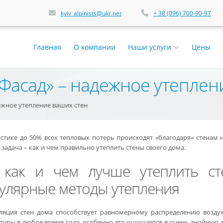
kyiv_alpinists@ukr.net
+ 38 (096) 700-90-97
Главная
О компании
Наши услуги
Цены
асад» – надежное утеплен
ежное утепление ваших стен
истике до 50% всех тепловых потерь происходят «благодаря» стенам 
задача – как и чем правильно утеплить стены своего дома.
 как и чем лучше утеплить с
улярные методы утепления
ляция стен дома способствует равномерному распределению воздух
туры в любое время года, особенно это ощущается в очень знойную 