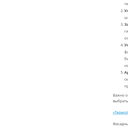
т
У
ш
З
г
о
У
ф
б
н
А
см
п
Важно о
выбрать
«Термоп
Фасадны