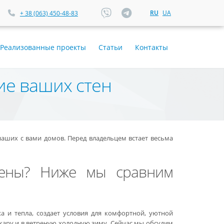
RU
UA
+ 38 (063) 450-48-83
Реализованные проекты
Статьи
Контакты
ие ваших стен
наших с вами домов. Перед владельцем встает весьма
тены? Ниже мы сравним
а и тепла, создает условия для комфортной, уютной
жару и в ветреную холодную зиму. Сейчас мы обсудим