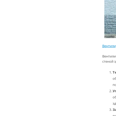
Вентили
Вентили
стеной 
Т
о
п
У
о
з
З
по