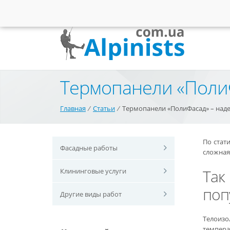
Термопанели «ПолиФ
Главная
⁄
Статьи
⁄
Термопанели «ПолиФасад» – над
По стат
Фасадные работы
сложная 
Так
Клининговые услуги
поп
Другие виды работ
Телоизо
темпера