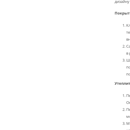
дизайну 
Покрыт
К
те
в
С
в
Ш
п
п
Утеплит
П
О
П
м
Ми