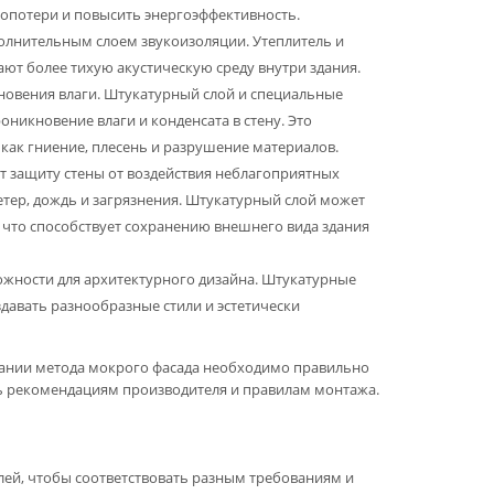
лопотери и повысить энергоэффективность.
лнительным слоем звукоизоляции. Утеплитель и
ют более тихую акустическую среду внутри здания.
новения влаги. Штукатурный слой и специальные
никновение влаги и конденсата в стену. Это
 как гниение, плесень и разрушение материалов.
 защиту стены от воздействия неблагоприятных
тер, дождь и загрязнения. Штукатурный слой может
 что способствует сохранению внешнего вида здания
жности для архитектурного дизайна. Штукатурные
здавать разнообразные стили и эстетически
вании метода мокрого фасада необходимо правильно
ть рекомендациям производителя и правилам монтажа.
ей, чтобы соответствовать разным требованиям и