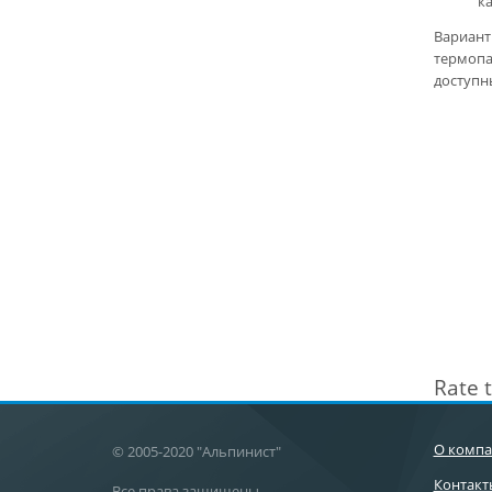
к
Вариант
термопа
доступн
Rate t
О комп
© 2005-2020 "Альпинист"
Контакт
Все права защищены.