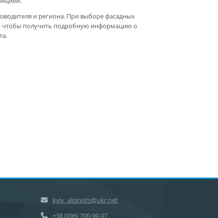
ляцией.
изводителя и региона. При выборе фасадных
м, чтобы получить подробную информацию о
та.
kyiv_alpinists@ukr.net
+38 (096) 700-90-97