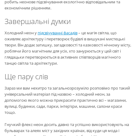
робить неонове підсвічування екологічно відповідальним та
економічним рішенням.
Завершальні думки
Холодний неон у
підсвічуванні фасадів
– це магія світла, що
оживляє архітектуру і перетворює будівлі в вишукані мистецькі
твори. Він додає затишку, загадковості та казковості нічному місту,
роблячи його магнітним для усіх, хто занурюється у цей світ і
глядацьки перетворюється в активних співтворців магічного
танцю світла та архітектури.
Ще пару слів
Зараз ми вам нехитро та загальнозрозуміло розповімо про такий
універсальний матеріал під назвою – холодний неон, за
допомогою якого можна прикрасити практично всі – магазини,
вулиці, будинки, сади, парки, інтер’єри, машини, салони краси
тощо.
Гнучкий флекс-неон досить давно та успішно використовують на
бульварах та алеях міст у західних країнах, від куди ця мода і