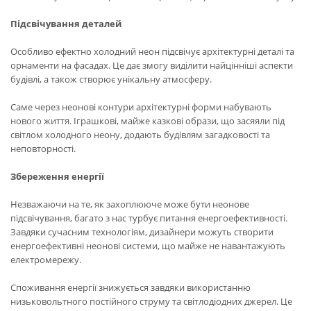
Підсвічування деталей
Особливо ефектно холодний неон підсвічує архітектурні деталі та
орнаменти на фасадах. Це дає змогу виділити найцінніші аспекти
будівлі, а також створює унікальну атмосферу.
Саме через неонові контури архітектурні форми набувають
нового життя. Іграшкові, майже казкові образи, що засяяли під
світлом холодного неону, додають будівлям загадковості та
неповторності.
Збереження енергії
Незважаючи на те, як захоплююче може бути неонове
підсвічування, багато з нас турбує питання енергоефективності.
Завдяки сучасним технологіям, дизайнери можуть створити
енергоефективні неонові системи, що майже не навантажують
електромережу.
Споживання енергії знижується завдяки використанню
низьковольтного постійного струму та світлодіодних джерел. Це