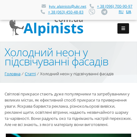
kyiv_alpinists@ukr.net
+ 38 (096) 700-90-97
RU
UA
+ 38 (063) 450-48-83
Холодний неон у
підсвічуванні фасадів
Головна
⁄
Статті
⁄
Холодний неон у підсвічуванні фасадів
Світлові прикраси стають дуже популярними та затребуваними у
великих містах, як ефективний спосіб прикраси та привернення
уваги. Яскрава барвиста реклама, різнокольорові вивіски,
рекламні щити, освітлені вітрини, надають незвичайного шарму
та чарівності. Вони радують око та піднімають настрій перехожих.
Але не всі знають, з якого матеріалу вони виготовлені.