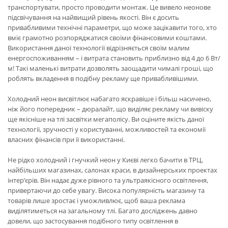
транспортувати, просто проводити монтаж. Це вивело неонове
підсвічування на найвищий рівень якості. Він є досить
привабливими технічні параметри, що може зацікавити того, хто
вміє грамотно розпоряджатися своїми фінансовими коштами.
Використання даної технології відрізняється своїм малим
енергоспоживанням – і витрата становить приблизно від 4 до 6 Вт/
м! Такі маленькі витрати дозволять заощадити чималі гроші, що
роблять вкладення в подібну рекламу ще привабливішими.
Холодний неон висвітлює набагато яскравіше і більш насичено,
ніж його попередник – дюралайт, що виділяє рекламу чи вивіску
ще якісніше на тлі засвітки мегаполісу. Ви оціните якість даної
технології, зручності у користуванні, можливостей та економії
власних фінансів при її використанні.
Не рідко холодний і гнучкий неон у Києві легко бачити в ТРЦ,
найбільших магазинах, салонах краси, в дизайнерських проектах
інтер’єрів. Він надає дуже рівного та ультраякісного освітлення,
привертаючи до себе увагу. Висока популярність магазину та
товарів лише зростає і уможливлює, щоб ваша реклама
виділятиметься на загальному тлі. Багато досліджень давно
довели, що застосування подібного типу освітлення в