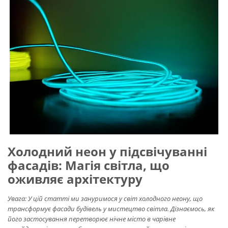
Холодний неон у підсвічуванні
фасадів: Магія світла, що
оживляє архітектуру
Увага: У цій статті ми зануримося у світ холодного неону, що
трансформує фасади будівель у мистецтво світла. Дізнаємось, як
його застосування перетворює нічне місто в чарівне