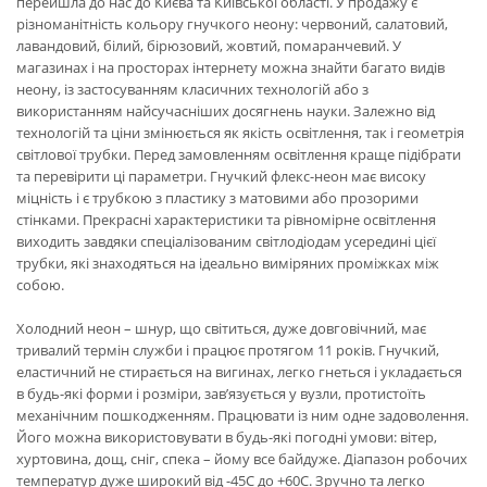
перейшла до нас до Києва та Київської області. У продажу є
різноманітність кольору гнучкого неону: червоний, салатовий,
лавандовий, білий, бірюзовий, жовтий, помаранчевий. У
магазинах і на просторах інтернету можна знайти багато видів
неону, із застосуванням класичних технологій або з
використанням найсучасніших досягнень науки. Залежно від
технологій та ціни змінюється як якість освітлення, так і геометрія
світлової трубки. Перед замовленням освітлення краще підібрати
та перевірити ці параметри. Гнучкий флекс-неон має високу
міцність і є трубкою з пластику з матовими або прозорими
стінками. Прекрасні характеристики та рівномірне освітлення
виходить завдяки спеціалізованим світлодіодам усередині цієї
трубки, які знаходяться на ідеально виміряних проміжках між
собою.
Холодний неон – шнур, що світиться, дуже довговічний, має
тривалий термін служби і працює протягом 11 років. Гнучкий,
еластичний не стирається на вигинах, легко гнеться і укладається
в будь-які форми і розміри, зав’язується у вузли, протистоїть
механічним пошкодженням. Працювати із ним одне задоволення.
Його можна використовувати в будь-які погодні умови: вітер,
хуртовина, дощ, сніг, спека – йому все байдуже. Діапазон робочих
температур дуже широкий від -45С до +60С. Зручно та легко