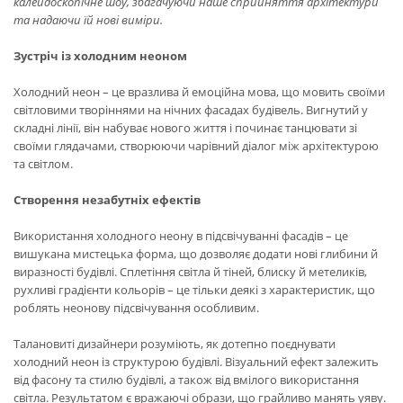
калейдоскопічне шоу, збагачуючи наше сприйняття архітектури
та надаючи їй нові виміри.
Зустріч із холодним неоном
Холодний неон – це вразлива й емоційна мова, що мовить своїми
світловими творіннями на нічних фасадах будівель. Вигнутий у
складні лінії, він набуває нового життя і починає танцювати зі
своїми глядачами, створюючи чарівний діалог між архітектурою
та світлом.
Створення незабутніх ефектів
Використання холодного неону в підсвічуванні фасадів – це
вишукана мистецька форма, що дозволяє додати нові глибини й
виразності будівлі. Сплетіння світла й тіней, блиску й метеликів,
рухливі градієнти кольорів – це тільки деякі з характеристик, що
роблять неонову підсвічування особливим.
Талановиті дизайнери розуміють, як дотепно поєднувати
холодний неон із структурою будівлі. Візуальний ефект залежить
від фасону та стилю будівлі, а також від вмілого використання
світла. Результатом є вражаючі образи, що грайливо манять уяву.