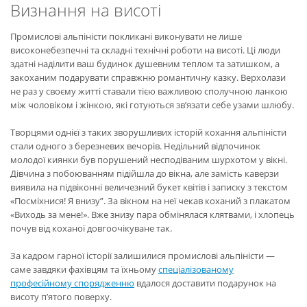
Визнання на висоті
Промислові альпіністи покликані виконувати не лише
високонебезпечні та складні технічні роботи на висоті. Ці люди
здатні наділити ваш будинок душевним теплом та затишком, а
закоханим подарувати справжню романтичну казку. Верхолази
не раз у своєму житті ставали тією важливою сполучною ланкою
між чоловіком і жінкою, які готуються зв’язати себе узами шлюбу.
Творцями однієї з таких зворушливих історій кохання альпіністи
стали одного з березневих вечорів. Недільний відпочинок
молодої киянки був порушений несподіваним шурхотом у вікні.
Дівчина з побоюванням підійшла до вікна, але замість каверзи
виявила на підвіконні величезний букет квітів і записку з текстом
«Посміхнися! Я внизу”. За вікном на неї чекав коханий з плакатом
«Виходь за мене!». Вже знизу пара обмінялася клятвами, і хлопець
почув від коханої довгоочікуване так.
За кадром гарної історії залишилися промислові альпіністи —
саме завдяки фахівцям та їхньому
спеціалізованому
професійному спорядженню
вдалося доставити подарунок на
висоту п’ятого поверху.