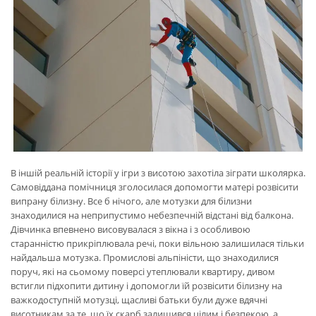
В іншій реальній історії у ігри з висотою захотіла зіграти школярка.
Самовіддана помічниця зголосилася допомогти матері розвісити
випрану білизну. Все б нічого, але мотузки для білизни
знаходилися на неприпустимо небезпечній відстані від балкона.
Дівчинка впевнено висовувалася з вікна і з особливою
старанністю прикріплювала речі, поки вільною залишилася тільки
найдальша мотузка. Промислові альпіністи, що знаходилися
поруч, які на сьомому поверсі утеплювали квартиру, дивом
встигли підхопити дитину і допомогли їй розвісити білизну на
важкодоступній мотузці, щасливі батьки були дуже вдячні
висотникам за те, що їх скарб залишився цілим і безпекою, а