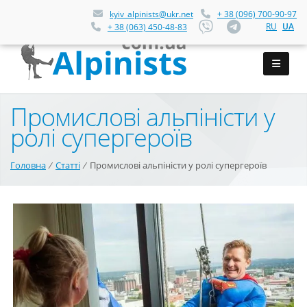
kyiv_alpinists@ukr.net
+ 38 (096) 700-90-97
RU
UA
+ 38 (063) 450-48-83
Промислові альпіністи у
ролі супергероїв
Головна
⁄
Статті
⁄
Промислові альпіністи у ролі супергероїв