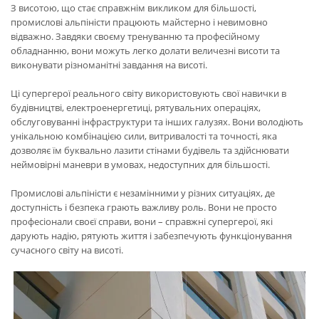
З висотою, що стає справжнім викликом для більшості,
промислові альпіністи працюють майстерно і невимовно
відважно. Завдяки своєму тренуванню та професійному
обладнанню, вони можуть легко долати величезні висоти та
виконувати різноманітні завдання на висоті.
Ці супергерої реального світу використовують свої навички в
будівництві, електроенергетиці, рятувальних операціях,
обслуговуванні інфраструктури та інших галузях. Вони володіють
унікальною комбінацією сили, витривалості та точності, яка
дозволяє їм буквально лазити стінами будівель та здійснювати
неймовірні маневри в умовах, недоступних для більшості.
Промислові альпіністи є незамінними у різних ситуаціях, де
доступність і безпека грають важливу роль. Вони не просто
професіонали своєї справи, вони – справжні супергерої, які
дарують надію, рятують життя і забезпечують функціонування
сучасного світу на висоті.