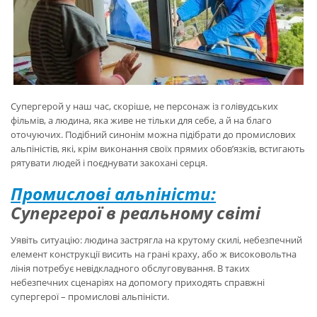
Супергерой у наш час, скоріше, не персонаж із голівудських
фільмів, а людина, яка живе не тільки для себе, а й на благо
оточуючих. Подібний синонім можна підібрати до промислових
альпіністів, які, крім виконання своїх прямих обов’язків, встигають
рятувати людей і поєднувати закохані серця.
Промислові альпіністи:
Супергерої в реальному світі
Уявіть ситуацію: людина застрягла на крутому скилі, небезпечний
елемент конструкції висить на грані краху, або ж високовольтна
лінія потребує невідкладного обслуговування. В таких
небезпечних сценаріях на допомогу приходять справжні
супергерої – промислові альпіністи.