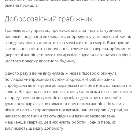
білизна пройшла.
Добросовісний грабіжник
Трапляються у практиці промислових альпіністів та курйозні
випадки. Іноді вони викликають добродушну усмішку на обличчі,
а іноді змушують опинитися на межі життя та смерті. Виконуючи
замовлення клієнта з кронування величезного дерева, арбористи
(дерев’яні альпіністи-висотники) вміло снували на канатах на рівні
шостого поверху висотного будинку.
Одного разу з вікна висунулась жінка і з підозрою окинула
поглядом «непроханих гостей». З криком «Грабіж!» жінка
спробувала дотягнутися до верхолаза і обігріти його качалкою по
голові. На щастя, наш верхолаз встиг ухилитися, а після пояснення
та пред’явлення документів на дозвіл ведення висотних робіт,
домогосподарка заспокоїлася та пригостила альпіністів чаєм, а
пізніше навіть скористалася послугами наших героїв. До речі, за
наказом висотники стають свідками важких захворювань
мешканців квартир, де виконують роботи, і одні з перших
викликають швидку допомогу.