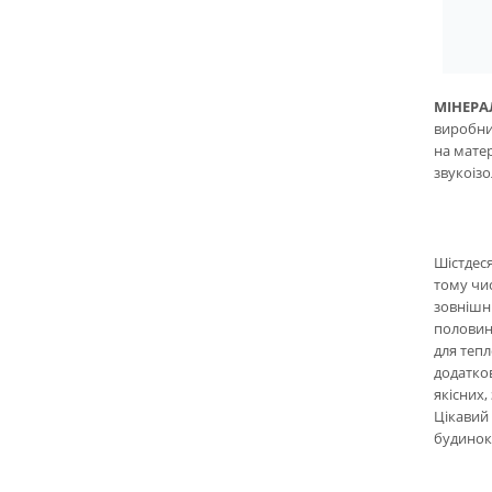
МІНЕРА
виробник
на матер
звукоізо
Шістдеся
тому чис
зовнішні
половини
для тепл
додатков
якісних,
Цікавий
будинок 