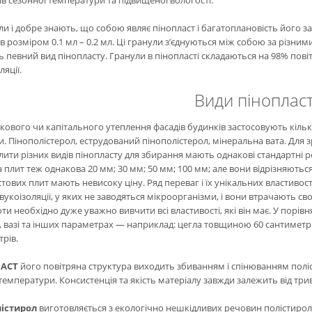
в сезонної температури та підвищеної вологості.
ли і добре знають, що собою являє пінопласт і багатоплановість його з
в розміром 0.1 мл – 0.2 мл. Ці гранули з’єднуються між собою за різни
 певний вид пінопласту. Гранули в пінопласті складаються на 98% повіт
ляції.
Види піноплас
кового чи капітального утеплення фасадів будинків застосовують кільк
. Пінополістерол, еструдований пінополістерол, мінеральна вата. Для 
лити різних видів пінопласту для збирання мають однакові стандартні розмі
плит теж однакова 20 мм; 30 мм; 50 мм; 100 мм; але вони відрізняються
тових плит мають невисоку ціну. Ряд переваг і їх унікальних властивостей
вукоізоляції, у яких не заводяться мікроорганізми, і вони втрачають св
ти необхідно дуже уважно вивчити всі властивості, які він має. У порівн
 вазі та інших параметрах — наприклад: цегла товщиною 60 сантиметрі
рів.
АСТ
його повітряна структура виходить збиванням і спінюванням полі
температури. Консистенція та якість матеріалу завжди залежить від три
істирол
виготовляється з екологічно нешкідливих речовин полістирол