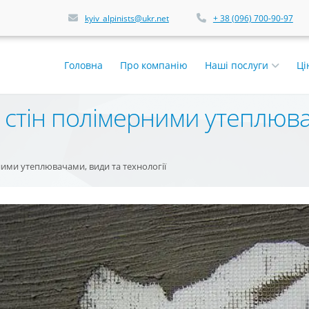
kyiv_alpinists@ukr.net
+ 38 (096) 700-90-97
Головна
Про компанію
Наші послуги
Ці
 стін полімерними утеплюва
ими утеплювачами, види та технології