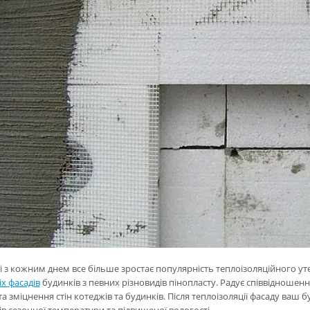
і з кожним днем все більше зростає популярність теплоізоляційного у
х фасадів
будинків з певних різновидів пінопласту. Радує співвідношен
та зміцнення стін котеджів та будинків. Після теплоізоляції фасаду ваш 