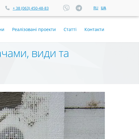
RU
UA
+ 38 (063) 450-48-83
ни
Реалізовані проекти
Статті
Контакти
чами, види та