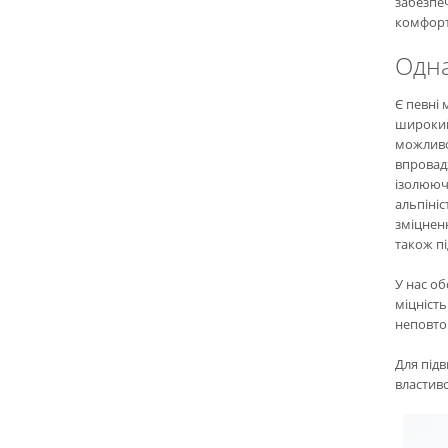
забезпе
комфорт
Одн
Є певні 
широкий 
можливог
впровадж
ізолюючи
альпініс
зміцненн
також пі
У нас об
міцність
неповто
Для підв
властиво