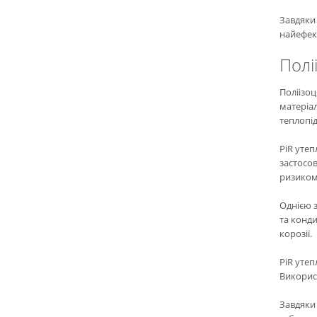
Завдяки 
найефект
Полі
Поліізоц
матеріал
теплопі
PiR утеп
застосов
ризиком
Однією з
та конди
корозії.
PiR утеп
Використ
Завдяки 