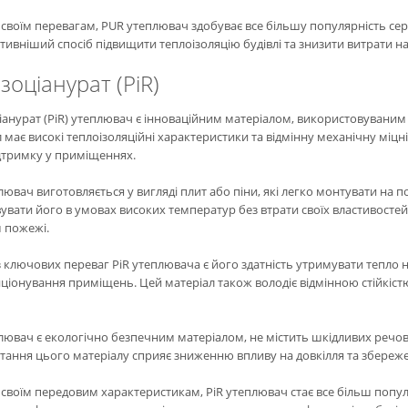
своїм перевагам, PUR утеплювач здобуває все більшу популярність сере
ивніший спосіб підвищити теплоізоляцію будівлі та знизити витрати н
ізоціанурат (PiR)
іанурат (PiR) утеплювач є інноваційним матеріалом, використовуваним 
 має високі теплоізоляційні характеристики та відмінну механічну міцн
дтримку у приміщеннях.
лювач виготовляється у вигляді плит або піни, які легко монтувати на п
увати його в умовах високих температур без втрати своїх властивостей
 пожежі.
 ключових переваг PiR утеплювача є його здатність утримувати тепло 
ціонування приміщень. Цей матеріал також володіє відмінною стійкістю
лювач є екологічно безпечним матеріалом, не містить шкідливих речов
ання цього матеріалу сприяє зниженню впливу на довкілля та збережен
своїм передовим характеристикам, PiR утеплювач стає все більш попул