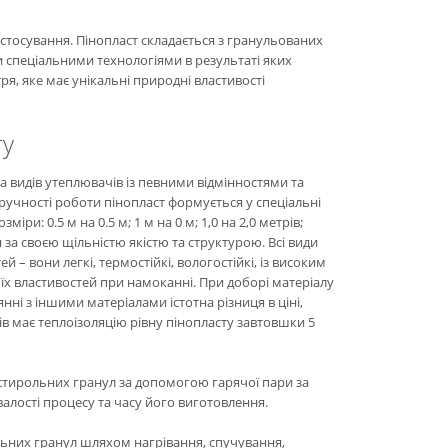
астосування. Пінопласт складається з гранульованих
ми спеціальними технологіями в результаті яких
ря, яке має унікальні природні властивості
ту
а видів утеплювачів із певними відмінностями та
зручності роботи пінопласт формується у спеціальні
ри: 0.5 м на 0.5 м; 1 м на 0 м; 1,0 на 2,0 метрів;
 за своєю щільністю якістю та структурою. Всі види
 – вони легкі, термостійкі, вологостійкі, із високим
оїх властивостей при намоканні. При доборі матеріалу
янні з іншими матеріалами істотна різниця в ціні,
в має теплоізоляцію рівну пінопласту завтовшки 5
стирольних гранул за допомогою гарячої пари за
валості процесу та часу його виготовлення.
ьних гранул шляхом нагрівання, спучування,