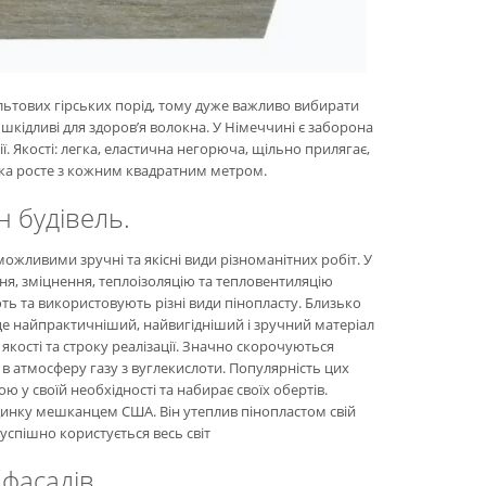
альтових гірських порід, тому дуже важливо вибирати
шкідливі для здоров’я волокна. У Німеччині є заборона
ї. Якості: легка, еластична негорюча, щільно прилягає,
, яка росте з кожним квадратним метром.
н будівель.
ожливими зручні та якісні види різноманітних робіт. У
ня, зміцнення, теплоізоляцію та тепловентиляцію
яють та використовують різні види пінопласту. Близько
це найпрактичніший, найвигідніший і зручний матеріал
є якості та строку реалізації. Значно скорочуються
в атмосферу газу з вуглекислоти. Популярність цих
ою у своїй необхідності та набирає своїх обертів.
динку мешканцем США. Він утеплив пінопластом свій
успішно користується весь світ
фасадів.