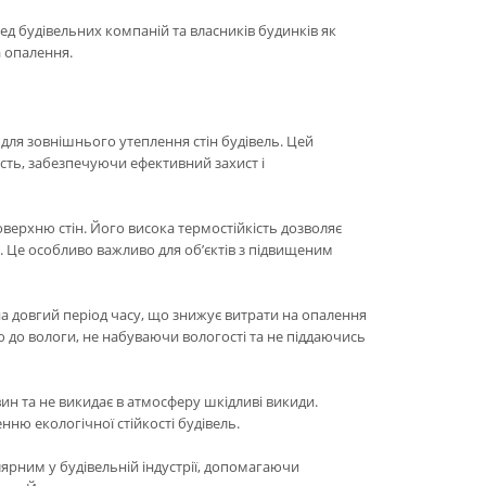
д будівельних компаній та власників будинків як
а опалення.
для зовнішнього утеплення стін будівель. Цей
ість, забезпечуючи ефективний захист і
оверхню стін. Його висока термостійкість дозволяє
. Це особливо важливо для об’єктів з підвищеним
на довгий період часу, що знижує витрати на опалення
 до вологи, не набуваючи вологості та не піддаючись
ин та не викидає в атмосферу шкідливі викиди.
ню екологічної стійкості будівель.
ярним у будівельній індустрії, допомагаючи