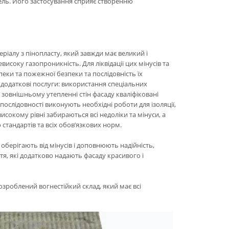
ель. Його застосування сприяє створенню
ріалу з пінопласту, який завжди має великий і
исоку газопроникність. Для ліквідації цих мінусів та
пеки та пожежної безпеки та послідовність їх
 додаткові послуги: використання спеціальних
и зовнішньому утепленні стін фасаду кваліфіковані
послідовності виконують необхідні роботи для ізоляції,
исокому рівні забираються всі недоліки та мінуси, а
 стандартів та всіх обов’язкових норм.
оберігають від мінусів і доповнюють надійність,
тя, які додатково надають фасаду красивого і
зроблений вогнестійкий склад, який має всі