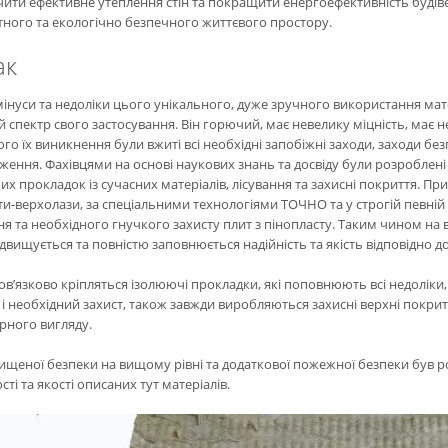
чити ефективне утеплення стін та покращити енергоефективність будів
ного та екологічно безпечного життєвого простору.
ак
мінуси та недоліки цього унікального, дуже зручного використання мате
спектр свого застосування. Він горючий, має невелику міцність, має нев
о їх виникнення були вжиті всі необхідні запобіжні заходи, заходи без
ення. Фахівцями на основі наукових знань та досвіду були розроблені
х прокладок із сучасних матеріалів, лісування та захисні покриття. Пр
ти-верхолази, за спеціальними технологіями ТОЧНО та у строгій певній 
я та необхідного гнучкого захисту плит з пінопласту. Таким чином на в
двищується та повністю заповнюється надійність та якість відповідно до
ов’язково кріпляться ізолюючі прокладки, які поповнюють всі недоліки, 
 і необхідний захист, також завжди виробляються захисні верхні покрит
рного вигляду.
ищеної безпеки на вищому рівні та додаткової пожежної безпеки був ро
сті та якості описаних тут матеріалів.