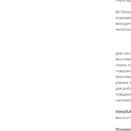
перепаді
Всі бачи
осередкі
виходить
теплоізо
Для част
якостями
плити, п
товщина 
піноплас
рівнем з
для робо
товщині,
сантимет
ПІНОПЛ
високої 
Пінопол