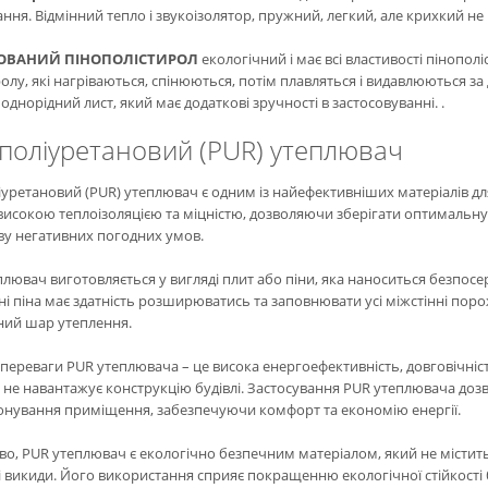
ня. Відмінний тепло і звукоізолятор, пружний, легкий, але крихкий не 
ОВАНИЙ ПІНОПОЛІСТИРОЛ
екологічний і має всі властивості пінополі
олу, які нагріваються, спінюються, потім плавляться і видавлюються з
 однорідний лист, який має додаткові зручності в застосовуванні. .
поліуретановий (PUR) утеплювач
уретановий (PUR) утеплювач є одним із найефективніших матеріалів дл
 високою теплоізоляцією та міцністю, дозволяючи зберігати оптимальн
ву негативних погодних умов.
лювач виготовляється у вигляді плит або піни, яка наноситься безпосе
ні піна має здатність розширюватись та заповнювати усі міжстінні по
ний шар утеплення.
переваги PUR утеплювача – це висока енергоефективність, довговічність
 не навантажує конструкцію будівлі. Застосування PUR утеплювача доз
онування приміщення, забезпечуючи комфорт та економію енергії.
во, PUR утеплювач є екологічно безпечним матеріалом, який не містит
 викиди. Його використання сприяє покращенню екологічної стійкості 