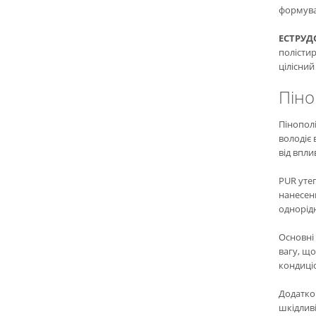
формуван
ЕСТРУД
полістир
цілісний
Піно
Пінополі
володіє
від впли
PUR утеп
нанесен
однорід
Основні 
вагу, що
кондиці
Додатко
шкідливі