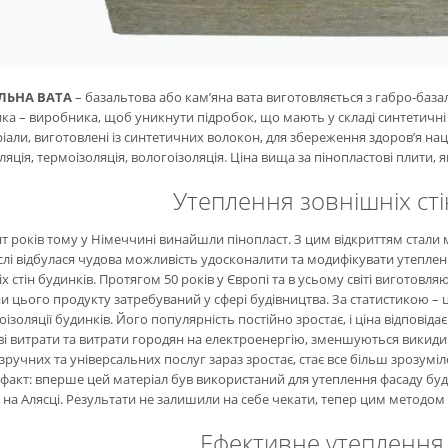
ЛЬНА ВАТА
– базальтова або кам’яна вата виготовляється з габро-баз
а – виробника, щоб уникнути підробок, що мають у складі синтетичні 
іали, виготовлені із синтетичних волокон, для збереження здоров’я наці
ляція, термоізоляція, вологоізоляція. Ціна вища за пінопластові плити
Утеплення зовнішніх сті
т років тому у Німеччині винайшли пінопласт. З цим відкриттям стали м
лі відбулася чудова можливість удосконалити та модифікувати утеплен
х стін будинків. Протягом 50 років у Європі та в усьому світі виготовл
 цього продукту затребуваний у сфері будівництва. За статистикою – 
оізоляції будинків. Його популярність постійно зростає, і ціна відповіда
і витрати та витрати городян на електроенергію, зменшуються викиди 
 зручних та універсальних послуг зараз зростає, стає все більш зрозуміл
 факт: вперше цей матеріал був використаний для утеплення фасаду бу
на Алясці. Результати не залишили на себе чекати, тепер цим методом 
Ефективне утеплення 