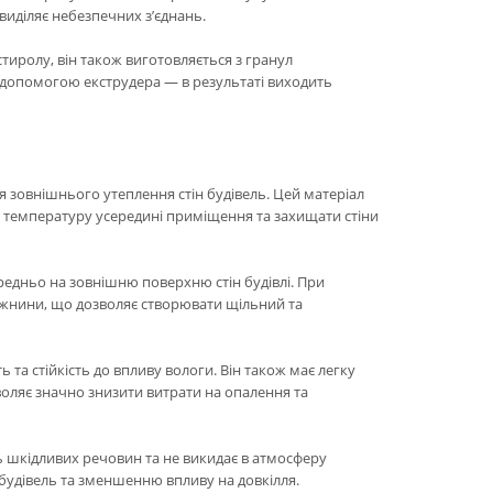
виділяє небезпечних з’єднань.
стиролу, він також виготовляється з гранул
а допомогою екструдера — в результаті виходить
я зовнішнього утеплення стін будівель. Цей матеріал
у температуру усередині приміщення та захищати стіни
редньо на зовнішню поверхню стін будівлі. При
рожнини, що дозволяє створювати щільний та
 та стійкість до впливу вологи. Він також має легку
воляє значно знизити витрати на опалення та
ь шкідливих речовин та не викидає в атмосферу
будівель та зменшенню впливу на довкілля.