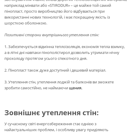
наприклад мінвати або «STIRODUR» – це майже той самий
пінопласт, просто виробництво його відбувається при
використанні нових технологій, і має покращену якість із
шорсткою оболонкою.
Позитивні сторони внутрішнього утеплення стін:
1. Забезпечується відмінна теплоізоляція, економія тепла взимку,
а в літні дні навпаки пінополістирол дозволить утримати нічну
прохолоду протягом усього спекотного дня.
2. Пінопласт також дуже доступний і дешевий матеріал.
3. Утеплення стін, утеплення лоджій та балконів ви зможете
зробити самостійно, не наймаючи
щения.
Зовнішнє утеплення стін:
У сучасному світі енергозбереження стає однією з
найактуальніших проблем, і особливу увагу приділяють