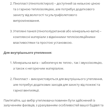
Пінопласт (пінополістирол) – доступний за низькою ціною
та з гарною теплоізоляцією, але потребує додаткового
захисту від вологості та ультрафіолетового
випромінювання.
Утеплені панелі (пінополіуретанові або мінерально-ватні) –
комплексні матеріали з відмінними теплоізоляційними
властивостями та простою установкою.
Для внутрішнього утеплення:
Мінеральна вата – забезпечує як тепло-, так і звукоізоляцію,
а також є негорючим матеріалом.
Пінопласт – використовується для внутрішнього утеплення,
але потребує додаткових заходів для захисту від пожежі та
гарної вентиляції.
Пам’ятайте, що вибір утеплювача повинен бути здійснений із
залученням фахівців, з урахуванням особливостей вашої будівлі та