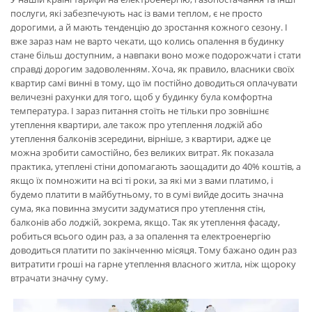
послуги, які забезпечують нас із вами теплом, є не просто
дорогими, а й мають тенденцію до зростання кожного сезону. І
вже зараз нам не варто чекати, що колись опалення в будинку
стане більш доступним, а навпаки воно може подорожчати і стати
справді дорогим задоволенням. Хоча, як правило, власники своїх
квартир самі винні в тому, що їм постійно доводиться оплачувати
величезні рахунки для того, щоб у будинку була комфортна
температура. І зараз питання стоїть не тільки про зовнішнє
утеплення квартири, але також про утеплення лоджій або
утеплення балконів зсередини, вірніше, з квартири, адже це
можна зробити самостійно, без великих витрат. Як показала
практика, утеплені стіни допомагають заощадити до 40% коштів, а
якщо їх помножити на всі ті роки, за які ми з вами платимо, і
будемо платити в майбутньому, то в сумі вийде досить значна
сума, яка повинна змусити задуматися про утеплення стін,
балконів або лоджій, зокрема, якщо. Так як утеплення фасаду,
робиться всього один раз, а за опалення та електроенергію
доводиться платити по закінченню місяця. Тому бажано один раз
витратити гроші на гарне утеплення власного житла, ніж щороку
втрачати значну суму.