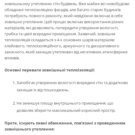
зовнішньому утепленню стін будівель. Вже майже всі новобудови
обладнані теплоізоляцією фасадів, але багато старих будинків
потребують повного ремонту, який невід’ємно включає в себе
зовнішнє утеплення. Цей процес включає використання різних
матеріалів, які дозволяють попередити утворення вологості,
грибка та цвілі всередині приміщення. Зазвичай, зовнішня
теплоізоляція складається з 4-х основних шарів матеріалів:
клейового, теплоізоляційного, армуючого та декоративного
захисного, який захищає утеплювач від негативних атмосферних
впливів.
Основні переваги зовнішньої теплоізоляції:
Запобігає утворенню вологості всередині стін та додатково
захищає їх від пошкоджень.
Не зменшує площу внутрішнього приміщення, що
дозволяє зберегти максимальний корисний простір.
Проте, існують певні обмеження, пов’язані з проведенням
зовнішнього утеплення: