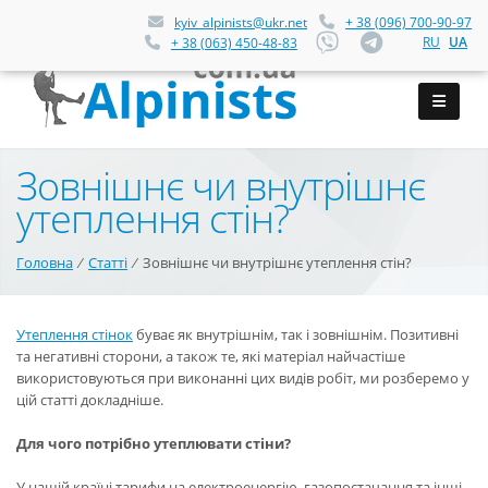
kyiv_alpinists@ukr.net
+ 38 (096) 700-90-97
RU
UA
+ 38 (063) 450-48-83
Зовнішнє чи внутрішнє
утеплення стін?
Головна
⁄
Статті
⁄
Зовнішнє чи внутрішнє утеплення стін?
Утеплення стінок
буває як внутрішнім, так і зовнішнім. Позитивні
та негативні сторони, а також те, які матеріал найчастіше
використовуються при виконанні цих видів робіт, ми розберемо у
цій статті докладніше.
Для чого потрібно утеплювати стіни?
У нашій країні тарифи на електроенергію, газопостачання та інші