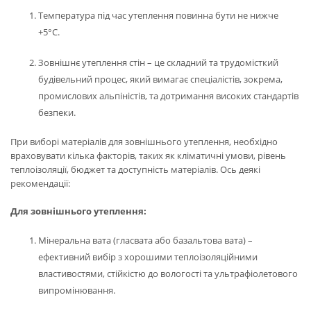
Температура під час утеплення повинна бути не нижче
+5°С.
Зовнішнє утеплення стін – це складний та трудомісткий
будівельний процес, який вимагає спеціалістів, зокрема,
промислових альпіністів, та дотримання високих стандартів
безпеки.
При виборі матеріалів для зовнішнього утеплення, необхідно
враховувати кілька факторів, таких як кліматичні умови, рівень
теплоізоляції, бюджет та доступність матеріалів. Ось деякі
рекомендації:
Для зовнішнього утеплення:
Мінеральна вата (гласвата або базальтова вата) –
ефективний вибір з хорошими теплоізоляційними
властивостями, стійкістю до вологості та ультрафіолетового
випромінювання.